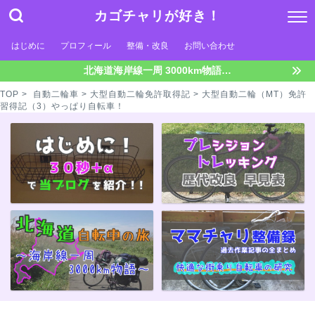
カゴチャリが好き！
はじめに
プロフィール
整備・改良
お問い合わせ
北海道海岸線一周 3000km物語…
TOP
>
自動二輪車
>
大型自動二輪免許取得記
> 大型自動二輪（MT）免許
習得記（3）やっぱり自転車！