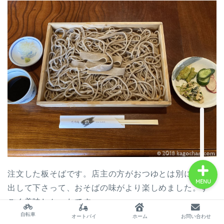
サイトマップ
プロフィール
twitter
北海道自転車の旅～海岸
線一周3000km物語～
注文した板そばです。店主の方がおつゆとは別に塩も
MENU
出して下さって、おそばの味がより楽しめました。す
ごく美味しかったです。
自転車
オートバイ
ホーム
お問い合わせ