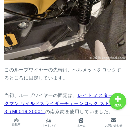
サイトマップ
プロフィール
twitter
北海道自転車の旅～海岸
このループワイヤーの先端は、ヘルメットをロックす
線一周3000km物語～
るところに固定しています。
当初、ループワイヤーの固定は、
レイト ミスターロッ
クマン ワイルドスライダーチェーンロック ストロング
MENU
8（ML019-2000）
の南京錠を使用していました。
自転車
オートバイ
ホーム
お問い合わせ
オートバイ全体を隠すときは南京錠が良いのですが、