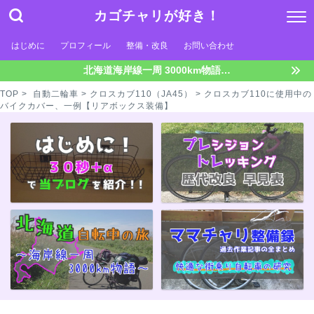
カゴチャリが好き！
はじめに
プロフィール
整備・改良
お問い合わせ
北海道海岸線一周 3000km物語…
TOP
>
自動二輪車
>
クロスカブ110（JA45）
> クロスカブ110に使用中の
バイクカバー、一例【リアボックス装備】