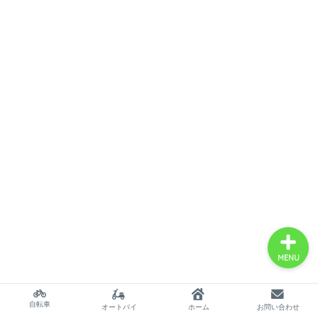
サイトマップ
プロフィール
twitter
北海道自転車の旅～海岸
線一周3000km物語～
MENU
自転車
オートバイ
ホーム
お問い合わせ