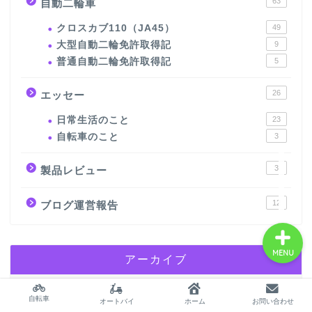
63
自動二輪車
クロスカブ110（JA45）
49
サイトマップ
大型自動二輪免許取得記
9
普通自動二輪免許取得記
5
プロフィール
26
エッセー
twitter
日常生活のこと
23
自転車のこと
3
北海道自転車の旅～海岸
3
製品レビュー
線一周3000km物語～
12
ブログ運営報告
MENU
アーカイブ
自転車
オートバイ
ホーム
お問い合わせ