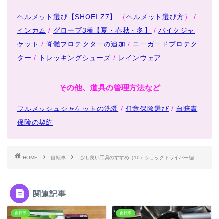
ヘルメット選び【SHOEI Z7】
（
ヘルメット選び方
） /
インカム
/
グローブ3種【夏・春秋・冬】
/
バイクジャ
ケット
/
脊髄プロテクターの追加
/
ニーガードプロテク
ター
/
トレッキングシューズ
/
レインウェア
その他、道具の管理方法など
フルメッシュジャケットの洗濯
/
任意保険選び
/
自賠責
保険の契約
HOME
自転車
少し良い工具のすすめ（10）ショックドライバー編
関連記事
自転車
自転車