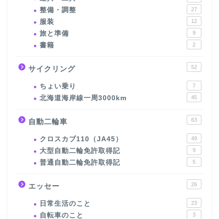
整備・調整
27
服装
12
旅と準備
9
書籍
2
52
サイクリング
ちょい乗り
7
北海道海岸線一周3000km
45
63
自動二輪車
クロスカブ110（JA45）
49
大型自動二輪免許取得記
9
普通自動二輪免許取得記
5
26
エッセー
日常生活のこと
23
自転車のこと
3