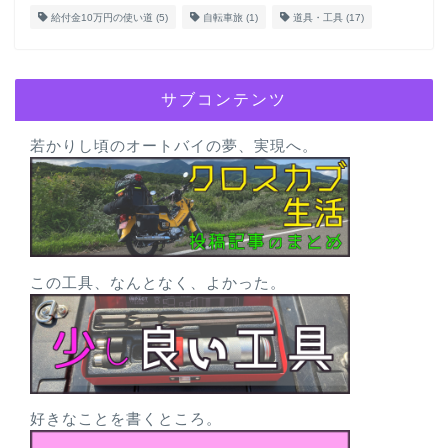
給付金10万円の使い道
(5)
自転車旅
(1)
道具・工具
(17)
サブコンテンツ
若かりし頃のオートバイの夢、実現へ。
この工具、なんとなく、よかった。
好きなことを書くところ。