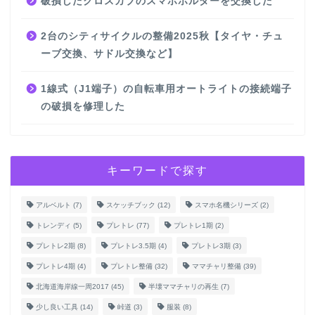
破損したクロスカブのスマホホルダーを交換した
2台のシティサイクルの整備2025秋【タイヤ・チュ
ーブ交換、サドル交換など】
1線式（J1端子）の自転車用オートライトの接続端子
の破損を修理した
キーワードで探す
アルベルト
(7)
スケッチブック
(12)
スマホ名機シリーズ
(2)
トレンディ
(5)
プレトレ
(77)
プレトレ1期
(2)
プレトレ2期
(8)
プレトレ3.5期
(4)
プレトレ3期
(3)
プレトレ4期
(4)
プレトレ整備
(32)
ママチャリ整備
(39)
北海道海岸線一周2017
(45)
半壊ママチャリの再生
(7)
少し良い工具
(14)
峠道
(3)
服装
(8)