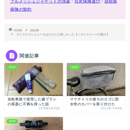
フルメッシュジャケットの洗濯
/
任意保険選び
/
自賠責
保険の契約
HOME
自転車
サイクルコンピュータはただただ楽しかった【＋ボトルケージの購入】
関連記事
自転車
自転車
自転車旅で使用した歯ブラシ
ママチャリの後ろのカゴに防
の容器に不満を持った話
水性のカバーを取り付けた
2019年6月19日
2022年11月9日
自転車