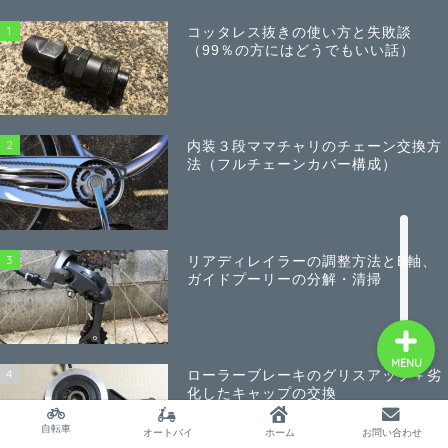
1
コッタレス抜きの使い方と失敗談
（99％の方にはどうでもいい話）
サイトマップ
プロフィール
2
内装３段ママチャリのチェーン交換方
法（フルチェーンカバー構成）
twitter
北海道自転車の旅～海岸
線一周3000km物語～
3
リアディレイラーの調整方法とB軸、
ガイドプーリーの分解・清掃
MENU
4
ローラーブレーキのグリスアップ＋劣
化したキャップの交換
自転車
オートバイ
ホーム
お問い合わせ