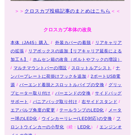
＞＞
クロスカブ投稿記事のまとめはこちら
＜＜
クロスカブ本体の改良
本体（JA45）購入
/
外装カバーの着脱
/
リアキャリア
の拡張
/
リアボックスの追加【リアキャリア延長による
加工も】
/
ホムセン箱の改良（ボルトやフックの増設）
/
マルチマウントバーの増設
/
スロットルアシスト
/
ナ
ンバープレートに荷掛けフックを追加
/
2ポートUSB電
源
/
バーエンド着脱とスロットルパイプの交換
/
グリッ
プヒーター取り付け
/
バーエンドの交換
/
サイドバッグ
サポート
/
パニアバッグ取り付け
/
右サイドスタンド
/
エアバルブ角度の変更
/
テールランプのLED化
/
メータ
ー球のLED化
/
ウインカーリレー(LED対応)の交換
/
フ
ロントウインカーの小型化
（続：
LED化
） /
エンジンオ