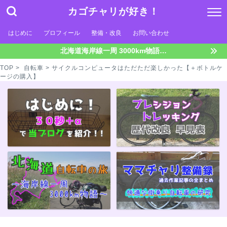
カゴチャリが好き！
はじめに
プロフィール
整備・改良
お問い合わせ
北海道海岸線一周 3000km物語…
TOP
>
自転車
> サイクルコンピュータはただただ楽しかった【＋ボトルケ
ージの購入】