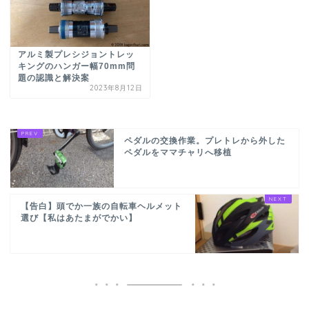
アルミ製プレシジョントレッ
キングのハンガー幅70mm問
題の認識と解決案
2023年8月12日
ペダルの交換作業。プレトレから外した
ペダルをママチャリへ移植
【告白】頭でか一族の自転車ヘルメット
選び【私はあたまがでかい】