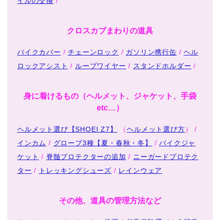
イルの交換
/
クロスカブまわりの道具
バイクカバー
/
チェーンロック
/
ガソリン携行缶
/
ヘル
ロックアシスト
/
ループワイヤー
/
スタンドホルダー
/
身に着けるもの（ヘルメット、ジャケット、手袋
etc…）
ヘルメット選び【SHOEI Z7】
（
ヘルメット選び方
） /
インカム
/
グローブ3種【夏・春秋・冬】
/
バイクジャ
ケット
/
脊髄プロテクターの追加
/
ニーガードプロテク
ター
/
トレッキングシューズ
/
レインウェア
その他、道具の管理方法など