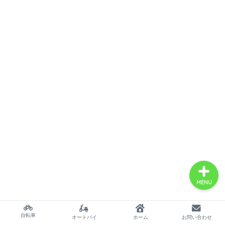
サイトマップ
プロフィール
twitter
北海道自転車の旅～海岸
線一周3000km物語～
MENU
自転車
オートバイ
ホーム
お問い合わせ