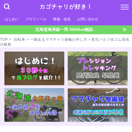
カゴチャリが好き！
はじめに
プロフィール
整備・改良
お問い合わせ
北海道海岸線一周 3000km物語…
TOP
>
自転車
> 一癖あるママチャリ後輪の外し方＋英式バルブ虫ゴム劣化
の観察