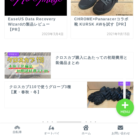
サイトマップ
CHROME×Panaracerコラボ
EaseUS Data Recovery
靴 KURSK AWを試す【PR】
Wizardの製品レビュー
【PR】
2020年3月4日
2021年9月13日
プロフィール
twitter
クロスカブ購入にあたっての初期費用と
装備品まとめ
北海道自転車の旅～海岸
線一周3000km物語～
クロスカブ110で使うグローブ3種
【夏・春秋・冬】
MENU
自転車
オートバイ
ホーム
お問い合わせ