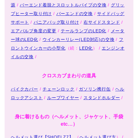
源
/
バーエンド着脱とスロットルパイプの交換
/
グリッ
プヒーター取り付け
/
バーエンドの交換
/
サイドバッグ
サポート
/
パニアバッグ取り付け
/
右サイドスタンド
/
エアバルブ角度の変更
/
テールランプのLED化
/
メータ
ー球のLED化
/
ウインカーリレー(LED対応)の交換
/
フ
ロントウインカーの小型化
（続：
LED化
） /
エンジンオ
イルの交換
/
クロスカブまわりの道具
バイクカバー
/
チェーンロック
/
ガソリン携行缶
/
ヘル
ロックアシスト
/
ループワイヤー
/
スタンドホルダー
/
身に着けるもの（ヘルメット、ジャケット、手袋
etc…）
ヘルメット選び【SHOEI Z7】
（
ヘルメット選び方
） /