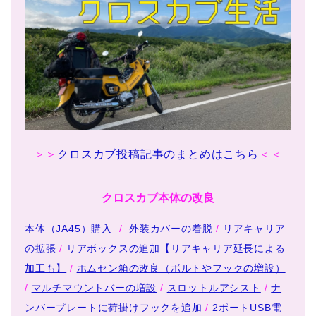
＞＞
クロスカブ投稿記事のまとめはこちら
＜＜
クロスカブ本体の改良
本体（JA45）購入
/
外装カバーの着脱
/
リアキャリア
の拡張
/
リアボックスの追加【リアキャリア延長による
加工も】
/
ホムセン箱の改良（ボルトやフックの増設）
/
マルチマウントバーの増設
/
スロットルアシスト
/
ナ
ンバープレートに荷掛けフックを追加
/
2ポートUSB電