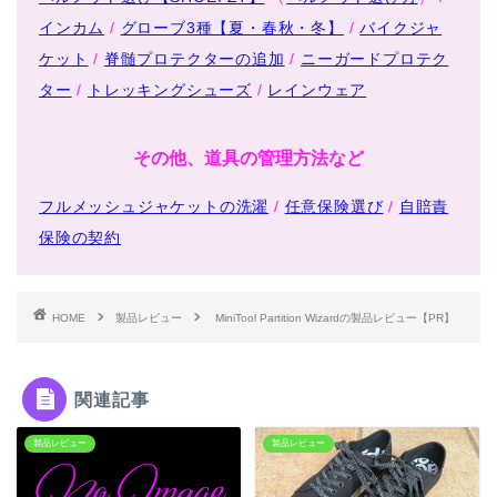
インカム
/
グローブ3種【夏・春秋・冬】
/
バイクジャ
ケット
/
脊髄プロテクターの追加
/
ニーガードプロテク
ター
/
トレッキングシューズ
/
レインウェア
その他、道具の管理方法など
フルメッシュジャケットの洗濯
/
任意保険選び
/
自賠責
保険の契約
HOME
製品レビュー
MiniTool Partition Wizardの製品レビュー【PR】
関連記事
製品レビュー
製品レビュー