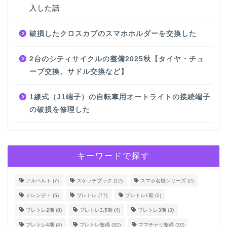
入した話
破損したクロスカブのスマホホルダーを交換した
2台のシティサイクルの整備2025秋【タイヤ・チュ
ーブ交換、サドル交換など】
1線式（J1端子）の自転車用オートライトの接続端子
の破損を修理した
キーワードで探す
アルベルト
(7)
スケッチブック
(12)
スマホ名機シリーズ
(2)
トレンディ
(5)
プレトレ
(77)
プレトレ1期
(2)
プレトレ2期
(8)
プレトレ3.5期
(4)
プレトレ3期
(3)
プレトレ4期
(4)
プレトレ整備
(32)
ママチャリ整備
(39)