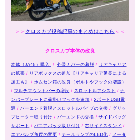
＞＞
クロスカブ投稿記事のまとめはこちら
＜＜
クロスカブ本体の改良
本体（JA45）購入
/
外装カバーの着脱
/
リアキャリア
の拡張
/
リアボックスの追加【リアキャリア延長による
加工も】
/
ホムセン箱の改良（ボルトやフックの増設）
/
マルチマウントバーの増設
/
スロットルアシスト
/
ナ
ンバープレートに荷掛けフックを追加
/
2ポートUSB電
源
/
バーエンド着脱とスロットルパイプの交換
/
グリッ
プヒーター取り付け
/
バーエンドの交換
/
サイドバッグ
サポート
/
パニアバッグ取り付け
/
右サイドスタンド
/
エアバルブ角度の変更
/
テールランプのLED化
/
メータ