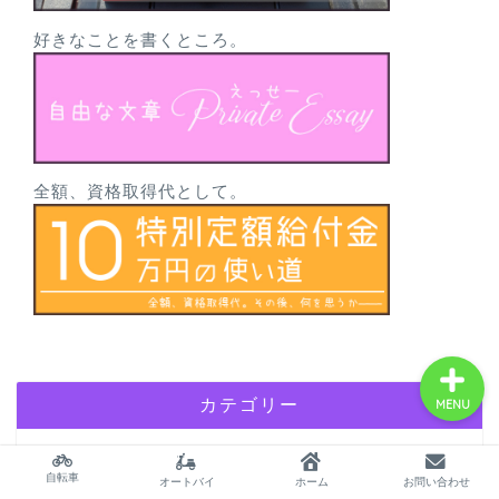
好きなことを書くところ。
サイトマップ
プロフィール
全額、資格取得代として。
twitter
北海道自転車の旅～海岸
線一周3000km物語～
カテゴリー
MENU
138
自転車
自転車
オートバイ
ホーム
お問い合わせ