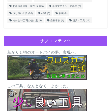
北海道海岸線一周2017
(45)
半壊ママチャリの再生
(7)
少し良い工具
(14)
峠道
(3)
服装
(8)
給付金10万円の使い道
(5)
自転車旅
(1)
道具・工具
(17)
サブコンテンツ
若かりし頃のオートバイの夢、実現へ。
この工具、なんとなく、よかった。