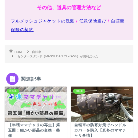
その他、道具の管理方法など
フルメッシュジャケットの洗濯
/
任意保険選び
/
自賠責
保険の契約
HOME
自転車
センタースタンド（MASSLOAD CL-KA56）が便利だった
関連記事
自転車
自転車
【半壊ママチャリの再生】第
自転車の防寒対策でハンドル
五回：細かい部品の交換・整
カバーを購入【真冬のママチ
備
ャリ事情】