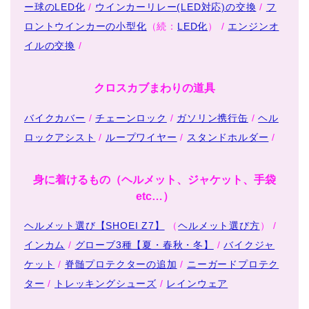
ー球のLED化
/
ウインカーリレー(LED対応)の交換
/
フ
ロントウインカーの小型化
（続：
LED化
） /
エンジンオ
イルの交換
/
クロスカブまわりの道具
バイクカバー
/
チェーンロック
/
ガソリン携行缶
/
ヘル
ロックアシスト
/
ループワイヤー
/
スタンドホルダー
/
身に着けるもの（ヘルメット、ジャケット、手袋
etc…）
ヘルメット選び【SHOEI Z7】
（
ヘルメット選び方
） /
インカム
/
グローブ3種【夏・春秋・冬】
/
バイクジャ
ケット
/
脊髄プロテクターの追加
/
ニーガードプロテク
ター
/
トレッキングシューズ
/
レインウェア