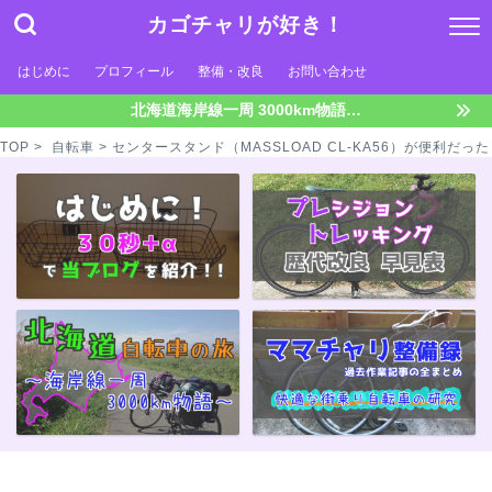
カゴチャリが好き！
はじめに
プロフィール
整備・改良
お問い合わせ
北海道海岸線一周 3000km物語…
TOP
>
自転車
> センタースタンド（MASSLOAD CL-KA56）が便利だった